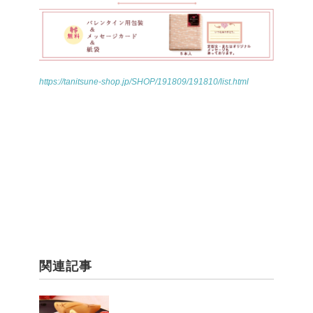
https://tanitsune-shop.jp/SHOP/191809/191810/list.html
関連記事