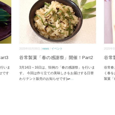
2025年03月09日 |
news
/
イベント
2025年0
rt3
谷常製菓「春の感謝祭」開催！Part2
谷常
を行いま
3月14日～16日は、恒例の「春の感謝祭」を行いま
谷常春ま
せです
す。 今回は作り立ての美味しさをお届けする日替
く春を
わりテント販売のお知らせです(๑•
...
製菓「