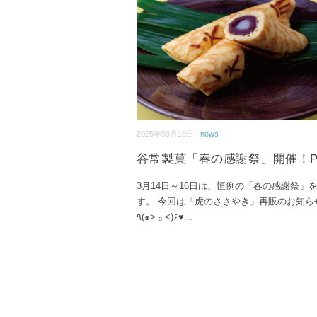
2025年03月10日 |
news
谷常製菓「春の感謝祭」開催！Pa
3月14日～16日は、恒例の「春の感謝祭」
す。 今回は「虎のささやき」再販のお知ら
٩(๑> ₃ <)۶♥
...