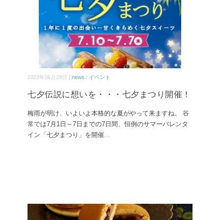
2022年06月29日 |
news
/
イベント
七夕伝説に想いを・・・七夕まつり開催！
梅雨が明け、いよいよ本格的な夏がやって来ますね。 谷
常では7月1日～7日までの7日間、恒例のサマーバレンタ
イン「七夕まつり」を開催
...