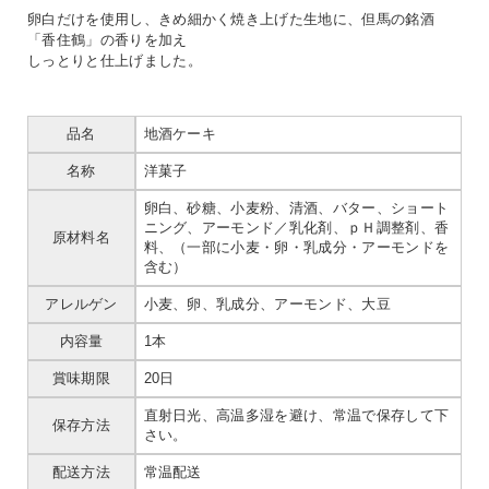
卵白だけを使用し、きめ細かく焼き上げた生地に、但馬の銘酒
「香住鶴」の香りを加え
しっとりと仕上げました。
品名
地酒ケーキ
名称
洋菓子
卵白、砂糖、小麦粉、清酒、バター、ショート
ニング、アーモンド／乳化剤、ｐＨ調整剤、香
原材料名
料、（一部に小麦・卵・乳成分・アーモンドを
含む）
アレルゲン
小麦、卵、乳成分、アーモンド、大豆
内容量
1本
賞味期限
20日
直射日光、高温多湿を避け、常温で保存して下
保存方法
さい。
配送方法
常温配送