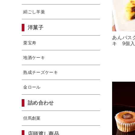
絹ごし羊羹
洋菓子
あんバス
栗宝寿
キ 9個
地酒ケーキ
熟成チーズケーキ
金ロール
詰め合わせ
但馬創菓
店頭渡し商品