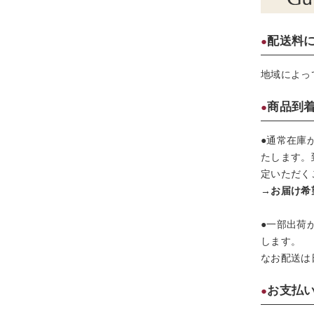
配送料
地域によっ
商品到
●通常在庫
たします。
定いただく
→お届け希
●一部出荷
します。
なお配送は
お支払