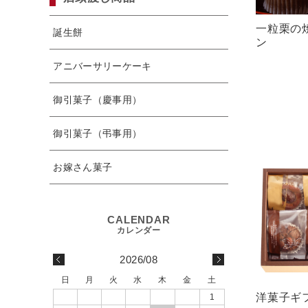
一粒栗の
誕生餅
ン
アニバーサリーケーキ
御引菓子（慶事用）
御引菓子（弔事用）
お嫁さん菓子
2026/08
日
月
火
水
木
金
土
洋菓子ギ
1