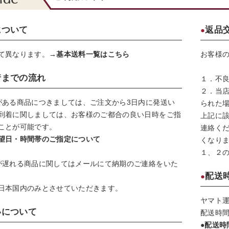
について
返品
て異なります。
→基本送料一覧はこちら
お客様
着までの流れ
１．不
２．当
がある商品につきましては、ご注文から3日内に発送い
られた
到着に関しましては、お客様のご都合の良い日時をご指
上記に
ことが可能です。
連絡く
望日・時間帯のご指定について
くなり
１、２
が遅れる商品に関してはメールにて納期のご連絡をいた
配送
日本国内のみとさせていただきます。
ヤマト
いについて
配送時
●配送時