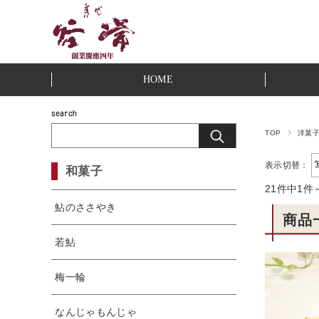
HOME
TOP
洋菓
表示切替：
和菓子
21件中1件
鮎のささやき
商品
若鮎
梅一輪
なんじゃもんじゃ